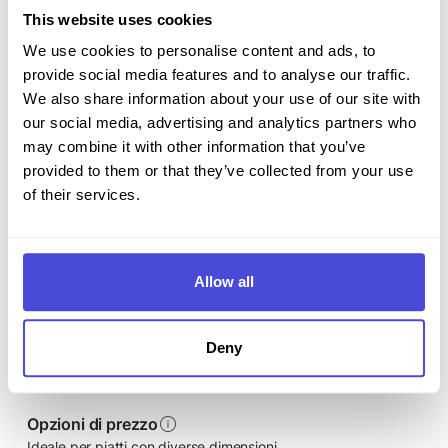
This website uses cookies
Membri
We use cookies to personalise content and ads, to
Invita altri utenti al tuo account e lavora con loro come un
provide social media features and to analyse our traffic.
vero e proprio team per gestire i tuoi menù.
We also share information about your use of our site with
1
2
4
our social media, advertising and analytics partners who
may combine it with other information that you’ve
provided to them or that they’ve collected from your use
Piatti con foto
of their services.
Aggiungi foto di alta qualità al listino dei piatti.
Allow all
Allergeni
Segnala gli allergeni presenti in ciascuno dei tuoi piatti.
Deny
Opzioni di prezzo
Ideale per piatti con diverse dimensioni.