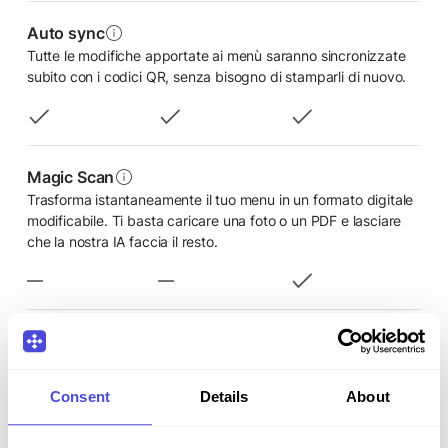
Auto sync
Tutte le modifiche apportate ai menù saranno sincronizzate
subito con i codici QR, senza bisogno di stamparli di nuovo.
Magic Scan
Trasforma istantaneamente il tuo menu in un formato digitale
modificabile. Ti basta caricare una foto o un PDF e lasciare
che la nostra IA faccia il resto.
—
—
Branding personalizzato
Scegli uno dei numerosi temi predefiniti o personalizza i colori
a tuo piacimento creandone uno nuovo.
Consent
Details
About
—
—