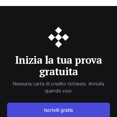
American Express, Discover, Diners Club, JCB,
UnionPay e Mada) e PayPal. Se non riesci ad
usare la tua carta, contatta il nostro team.
Inizia la tua prova
gratuita
Nessuna carta di credito richiesta. Annulla
quando vuoi.
Iscriviti gratis