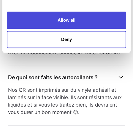
Combien d'autocollants QR puis-je
Allow all
commander ?
Si vous êtes en période d'essai ou si vous avez
Deny
un abonnement mensuel, la limite est de 16 QR.
Avec un abonnement annuel, la limite est de 48.
De quoi sont faits les autocollants ?
Nos QR sont imprimés sur du vinyle adhésif et
laminés sur la face visible. Ils sont résistants aux
liquides et si vous les traitez bien, ils devraient
vous durer un bon moment 😉.