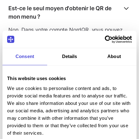
Est-ce le seul moyen d'obtenir le QR de
mon menu ?
Non. Dans votre compte NordQR, vous pouvez
toujours télécharger des QR au format PDF, que
vous devez ensuite imprimer et coller sur vos
tables. Vous avez le choix entre 3 formats
Consent
Details
About
différents : petit (idéal pour les tables), moyen et
grand.
This website uses cookies
We use cookies to personalise content and ads, to
Quelle est la taille des autocollants QR
provide social media features and to analyse our traffic.
que je recevrai ?
We also share information about your use of our site with
our social media, advertising and analytics partners who
Pour le moment, nous n'envoyons que des
may combine it with other information that you’ve
autocollants QR de petite taille, 50x62 mm. C'est
provided to them or that they’ve collected from your use
idéal pour les appliquer sur les tables.
of their services.